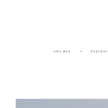
обо мне
•
портре