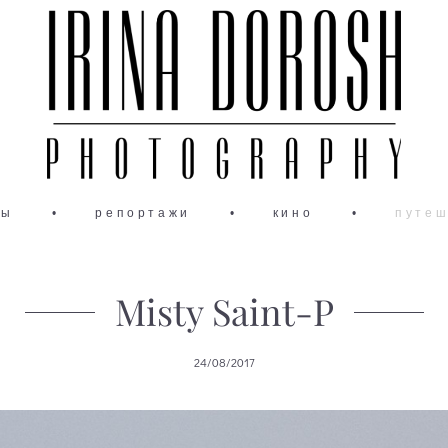
ты
•
репортажи
•
кино
•
путеш
Misty Saint-P
24/08/2017