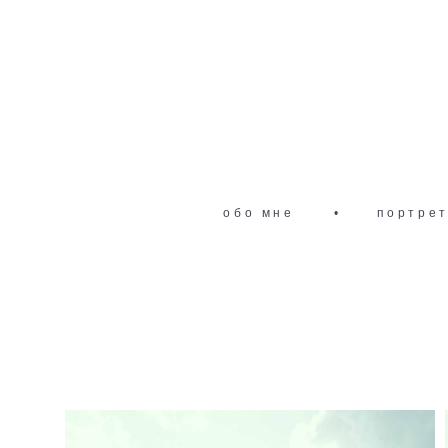
обо мне
•
портре