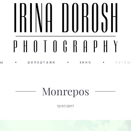
ты
•
репортажи
•
кино
•
путеш
Monrepos
12/07/2017